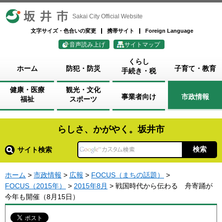
坂井市
Sakai City Official Website
文字サイズ・色合いの変更
携帯サイト
Foreign Language
音声読み上げ
サイトマップ
くらし
ホーム
防犯・防災
子育て・教育
手続き・税
健康・医療
観光・文化
事業者向け
市政情報
福祉
スポーツ
らしさ、かがやく。坂井市
サイト検索
ホーム
>
市政情報
>
広報
>
FOCUS（まちの話題）
>
FOCUS（2015年）
>
2015年8月
> 戦国時代から伝わる 舟寄踊が
今年も開催（8月15日）