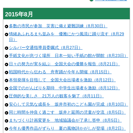
2015年8月
多数の市民が参加 災害に備え避難訓練（8月30日）
情緒あふれるまち並みを 優雅にかつ風流に踊り流す（8月29
日）
シルバー交通指導員委嘱式（8月27日）
手紙文化が息づく場所 日本一短い手紙の館が開館（8月23日）
日々の努力が実を結ぶ 全国大会の優勝を報告（8月21日）
戦国時代から伝わる 舟寄踊が今年も開催（8月15日）
本領発揮を目指して 全国大会出場者を激励（8月12日）
全国でのがんばりを期待 中学生出場者を激励（8月12日）
圧倒的な美しさ 21万人の観客を魅了（8月11日）
安心して元気な成長を 坂井市初のこども園が完成（8月10日）
同じ時間を仲良く過ごす 坂井と延岡の児童が交流（8月5日）
まちづくり計画変更を 地域協議会が了承し答申（8月5日）
今年も優秀作品がずらり 夏の風物詩かがしが登場（8月2日）