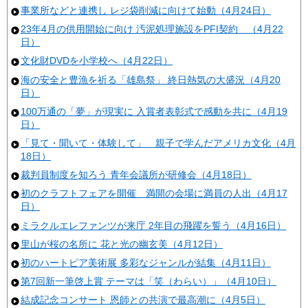
事業所などと連携し レジ袋削減に向けて始動（4月24日）
23年4月の供用開始に向け 汚泥処理施設をPFI契約 （4月22
日）
文化財DVDを小学校へ（4月22日）
海の安全と豊漁を祈る「雄島祭」 終日熱気の大盛況（4月20
日）
100万通の「夢」が現実に 入賞者表彰式で感動を共に（4月19
日）
「見て・聞いて・体験して」 親子で学んだアメリカ文化（4月
18日）
裁判員制度を知ろう 青年会議所が研修会（4月18日）
初のクラフトフェアを開催 満開の会場に満員の人出（4月17
日）
ミラクルエレファンツが来庁 2年目の飛躍を誓う（4月16日）
里山が桜の名所に 花と光の幽玄美（4月12日）
初のハートピア美術展 多彩なジャンルが結集（4月11日）
第7回新一筆啓上賞 テーマは「笑（わらい）」（4月10日）
結成記念コンサート 恩師との共演で最高潮に（4月5日）