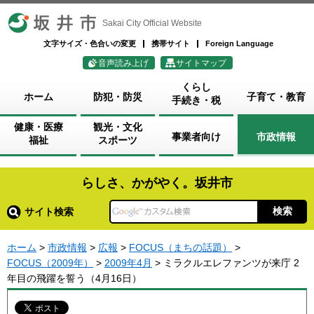
坂井市
Sakai City Official Website
文字サイズ・色合いの変更
携帯サイト
Foreign Language
音声読み上げ
サイトマップ
くらし
ホーム
防犯・防災
子育て・教育
手続き・税
健康・医療
観光・文化
事業者向け
市政情報
福祉
スポーツ
らしさ、かがやく。坂井市
サイト検索
ホーム
>
市政情報
>
広報
>
FOCUS（まちの話題）
>
FOCUS（2009年）
>
2009年4月
> ミラクルエレファンツが来庁 2
年目の飛躍を誓う（4月16日）