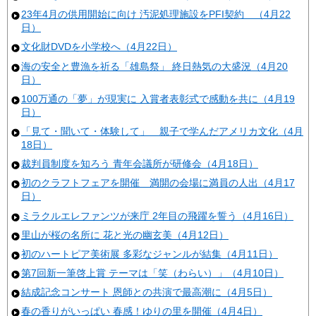
23年4月の供用開始に向け 汚泥処理施設をPFI契約 （4月22
日）
文化財DVDを小学校へ（4月22日）
海の安全と豊漁を祈る「雄島祭」 終日熱気の大盛況（4月20
日）
100万通の「夢」が現実に 入賞者表彰式で感動を共に（4月19
日）
「見て・聞いて・体験して」 親子で学んだアメリカ文化（4月
18日）
裁判員制度を知ろう 青年会議所が研修会（4月18日）
初のクラフトフェアを開催 満開の会場に満員の人出（4月17
日）
ミラクルエレファンツが来庁 2年目の飛躍を誓う（4月16日）
里山が桜の名所に 花と光の幽玄美（4月12日）
初のハートピア美術展 多彩なジャンルが結集（4月11日）
第7回新一筆啓上賞 テーマは「笑（わらい）」（4月10日）
結成記念コンサート 恩師との共演で最高潮に（4月5日）
春の香りがいっぱい 春感！ゆりの里を開催（4月4日）