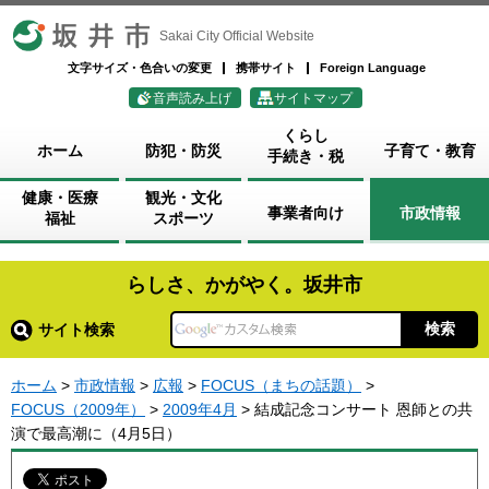
坂井市
Sakai City Official Website
文字サイズ・色合いの変更
携帯サイト
Foreign Language
音声読み上げ
サイトマップ
くらし
ホーム
防犯・防災
子育て・教育
手続き・税
健康・医療
観光・文化
事業者向け
市政情報
福祉
スポーツ
らしさ、かがやく。坂井市
サイト検索
ホーム
>
市政情報
>
広報
>
FOCUS（まちの話題）
>
FOCUS（2009年）
>
2009年4月
> 結成記念コンサート 恩師との共
演で最高潮に（4月5日）