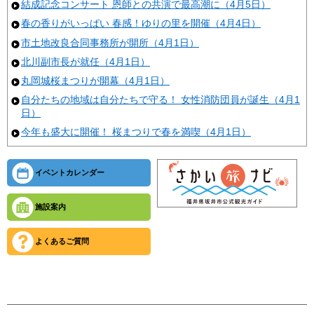
結成記念コンサート 恩師との共演で最高潮に（4月5日）
春の香りがいっぱい 春感！ゆりの里を開催（4月4日）
市土地改良合同事務所が開所（4月1日）
北川副市長が就任（4月1日）
丸岡城桜まつりが開幕（4月1日）
自分たちの地域は自分たちで守る！ 女性消防団員が誕生（4月1
日）
今年も盛大に開催！ 桜まつりで春を満喫（4月1日）
イベントカレンダー
施設案内
よくあるご質問