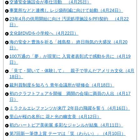
交通安全施設会が奉仕活動 （4月25日）
事業所などと連携し レジ袋削減に向けて始動（4月24日）
23年4月の供用開始に向け 汚泥処理施設をPFI契約 （4月22
日）
文化財DVDを小学校へ（4月22日）
海の安全と豊漁を祈る「雄島祭」 終日熱気の大盛況（4月20
日）
100万通の「夢」が現実に 入賞者表彰式で感動を共に（4月19
日）
「見て・聞いて・体験して」 親子で学んだアメリカ文化（4月
18日）
裁判員制度を知ろう 青年会議所が研修会（4月18日）
初のクラフトフェアを開催 満開の会場に満員の人出（4月17
日）
ミラクルエレファンツが来庁 2年目の飛躍を誓う（4月16日）
里山が桜の名所に 花と光の幽玄美（4月12日）
初のハートピア美術展 多彩なジャンルが結集（4月11日）
第7回新一筆啓上賞 テーマは「笑（わらい）」（4月10日）