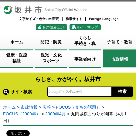
坂井市
Sakai City Official Website
文字サイズ・色合いの変更
携帯サイト
Foreign Language
音声読み上げ
サイトマップ
くらし
ホーム
防犯・防災
子育て・教育
手続き・税
健康・医療
観光・文化
事業者向け
市政情報
福祉
スポーツ
らしさ、かがやく。坂井市
サイト検索
ホーム
>
市政情報
>
広報
>
FOCUS（まちの話題）
>
FOCUS（2009年）
>
2009年4月
> 丸岡城桜まつりが開幕（4月1
日）