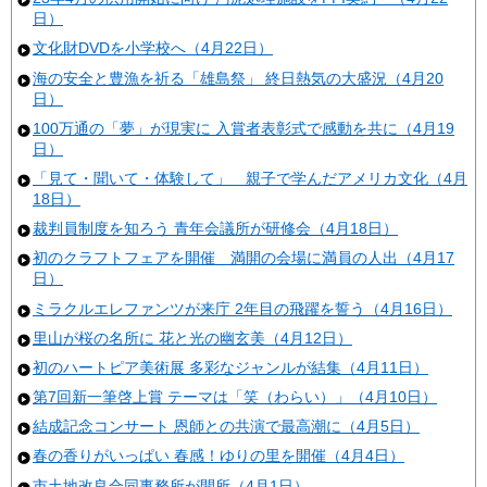
日）
文化財DVDを小学校へ（4月22日）
海の安全と豊漁を祈る「雄島祭」 終日熱気の大盛況（4月20
日）
100万通の「夢」が現実に 入賞者表彰式で感動を共に（4月19
日）
「見て・聞いて・体験して」 親子で学んだアメリカ文化（4月
18日）
裁判員制度を知ろう 青年会議所が研修会（4月18日）
初のクラフトフェアを開催 満開の会場に満員の人出（4月17
日）
ミラクルエレファンツが来庁 2年目の飛躍を誓う（4月16日）
里山が桜の名所に 花と光の幽玄美（4月12日）
初のハートピア美術展 多彩なジャンルが結集（4月11日）
第7回新一筆啓上賞 テーマは「笑（わらい）」（4月10日）
結成記念コンサート 恩師との共演で最高潮に（4月5日）
春の香りがいっぱい 春感！ゆりの里を開催（4月4日）
市土地改良合同事務所が開所（4月1日）