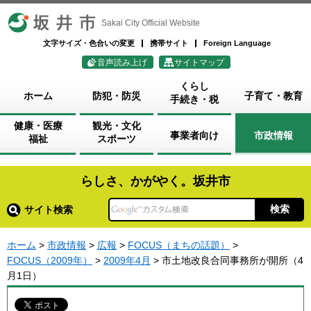
坂井市
Sakai City Official Website
文字サイズ・色合いの変更
携帯サイト
Foreign Language
音声読み上げ
サイトマップ
くらし
ホーム
防犯・防災
子育て・教育
手続き・税
健康・医療
観光・文化
事業者向け
市政情報
福祉
スポーツ
らしさ、かがやく。坂井市
サイト検索
ホーム
>
市政情報
>
広報
>
FOCUS（まちの話題）
>
FOCUS（2009年）
>
2009年4月
> 市土地改良合同事務所が開所（4
月1日）