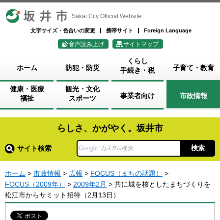
坂井市
Sakai City Official Website
文字サイズ・色合いの変更
携帯サイト
Foreign Language
音声読み上げ
サイトマップ
くらし
ホーム
防犯・防災
子育て・教育
手続き・税
健康・医療
観光・文化
事業者向け
市政情報
福祉
スポーツ
らしさ、かがやく。坂井市
サイト検索
ホーム
>
市政情報
>
広報
>
FOCUS（まちの話題）
>
FOCUS（2009年）
>
2009年2月
> 共に城を核としたまちづくりを
松江市からサミット招待（2月13日）