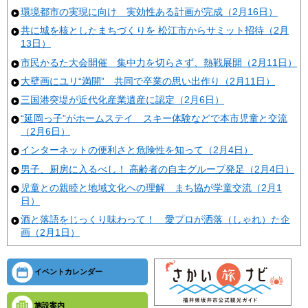
環境都市の実現に向け 実効性ある計画が完成（2月16日）
共に城を核としたまちづくりを 松江市からサミット招待（2月
13日）
市民かるた大会開催 集中力を切らさず、熱戦展開（2月11日）
大壁画にユリ“満開” 共同で卒業の思い出作り（2月11日）
三国港突堤が近代化産業遺産に認定（2月6日）
“延岡っ子”がホームステイ スキー体験などで本市児童と交流
（2月6日）
インターネットの便利さと危険性を知って（2月4日）
男子、厨房に入るべし！ 高齢者の自主グループ発足（2月4日）
児童との親睦と地域文化への理解 まち協が学童交流（2月1
日）
酒と落語をじっくり味わって！ 愛プロが洒落（しゃれ）た企
画（2月1日）
イベントカレンダー
施設案内