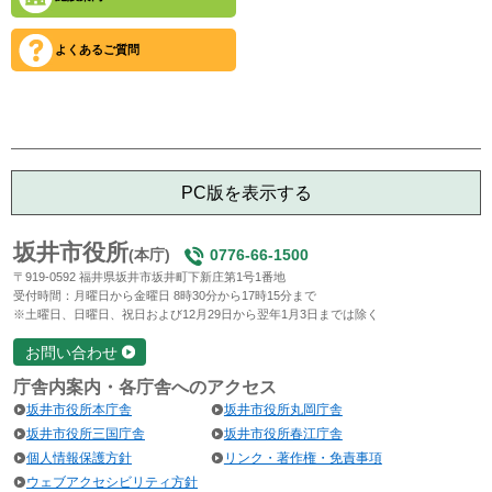
よくあるご質問
PC版を表示する
坂井市役所
(本庁)
0776-66-1500
〒919-0592 福井県坂井市坂井町下新庄第1号1番地
受付時間：月曜日から金曜日 8時30分から17時15分まで
※土曜日、日曜日、祝日および12月29日から翌年1月3日までは除く
お問い合わせ
庁舎内案内・各庁舎へのアクセス
坂井市役所本庁舎
坂井市役所丸岡庁舎
坂井市役所三国庁舎
坂井市役所春江庁舎
個人情報保護方針
リンク・著作権・免責事項
ウェブアクセシビリティ方針