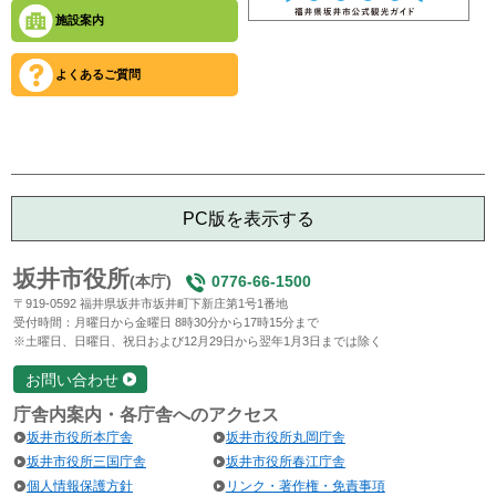
施設案内
よくあるご質問
PC版を表示する
坂井市役所
(本庁)
0776-66-1500
〒919-0592 福井県坂井市坂井町下新庄第1号1番地
受付時間：月曜日から金曜日 8時30分から17時15分まで
※土曜日、日曜日、祝日および12月29日から翌年1月3日までは除く
お問い合わせ
庁舎内案内・各庁舎へのアクセス
坂井市役所本庁舎
坂井市役所丸岡庁舎
坂井市役所三国庁舎
坂井市役所春江庁舎
個人情報保護方針
リンク・著作権・免責事項