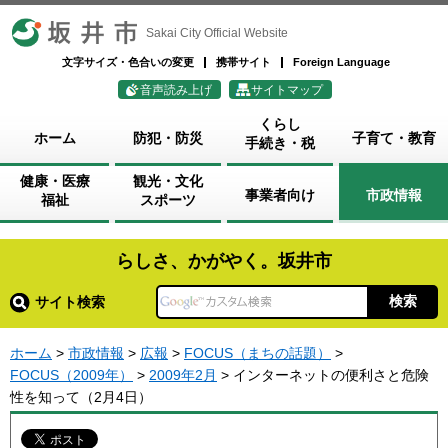
坂井市
Sakai City Official Website
文字サイズ・色合いの変更
携帯サイト
Foreign Language
音声読み上げ
サイトマップ
くらし
ホーム
防犯・防災
子育て・教育
手続き・税
健康・医療
観光・文化
事業者向け
市政情報
福祉
スポーツ
らしさ、かがやく。坂井市
サイト検索
ホーム
>
市政情報
>
広報
>
FOCUS（まちの話題）
>
FOCUS（2009年）
>
2009年2月
> インターネットの便利さと危険
性を知って（2月4日）