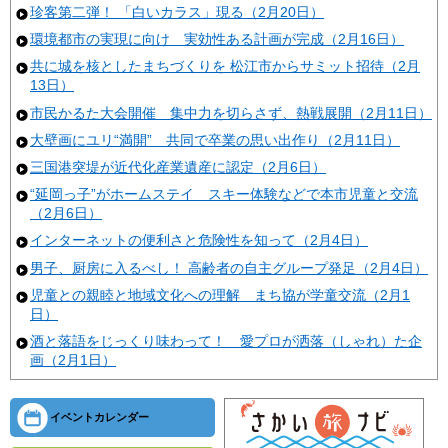
珍客第二弾！ 「白いカラス」現る（2月20日）
環境都市の実現に向け 実効性ある計画が完成（2月16日）
共に城を核としたまちづくりを 松江市からサミット招待（2月
13日）
市民かるた大会開催 集中力を切らさず、熱戦展開（2月11日）
大壁画にユリ“満開” 共同で卒業の思い出作り（2月11日）
三国港突堤が近代化産業遺産に認定（2月6日）
“延岡っ子”がホームステイ スキー体験などで本市児童と交流
（2月6日）
インターネットの便利さと危険性を知って（2月4日）
男子、厨房に入るべし！ 高齢者の自主グループ発足（2月4日）
児童との親睦と地域文化への理解 まち協が学童交流（2月1
日）
酒と落語をじっくり味わって！ 愛プロが洒落（しゃれ）た企
画（2月1日）
イベントカレンダー