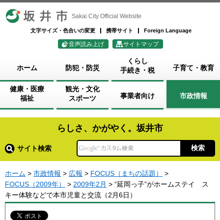
坂井市
Sakai City Official Website
文字サイズ・色合いの変更
携帯サイト
Foreign Language
音声読み上げ
サイトマップ
くらし
ホーム
防犯・防災
子育て・教育
手続き・税
健康・医療
観光・文化
事業者向け
市政情報
福祉
スポーツ
らしさ、かがやく。坂井市
サイト検索
ホーム
>
市政情報
>
広報
>
FOCUS（まちの話題）
>
FOCUS（2009年）
>
2009年2月
> “延岡っ子”がホームステイ ス
キー体験などで本市児童と交流（2月6日）