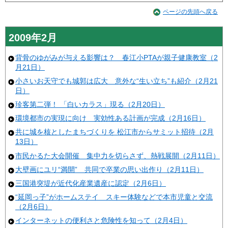
ページの先頭へ戻る
2009年2月
背骨のゆがみが与える影響は？ 春江小PTAが親子健康教室（2
月21日）
小さいお天守でも城郭は広大 意外な“生い立ち”も紹介（2月21
日）
珍客第二弾！ 「白いカラス」現る（2月20日）
環境都市の実現に向け 実効性ある計画が完成（2月16日）
共に城を核としたまちづくりを 松江市からサミット招待（2月
13日）
市民かるた大会開催 集中力を切らさず、熱戦展開（2月11日）
大壁画にユリ“満開” 共同で卒業の思い出作り（2月11日）
三国港突堤が近代化産業遺産に認定（2月6日）
“延岡っ子”がホームステイ スキー体験などで本市児童と交流
（2月6日）
インターネットの便利さと危険性を知って（2月4日）