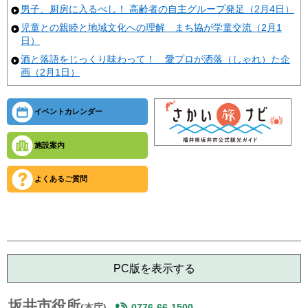
男子、厨房に入るべし！ 高齢者の自主グループ発足（2月4日）
児童との親睦と地域文化への理解 まち協が学童交流（2月1
日）
酒と落語をじっくり味わって！ 愛プロが洒落（しゃれ）た企
画（2月1日）
イベントカレンダー
施設案内
よくあるご質問
PC版を表示する
坂井市役所
(本庁)
0776-66-1500