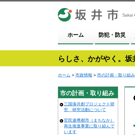
坂井市
Sakai 
ホーム
防犯・防災
らしさ、かがやく。坂
ホーム
>
市政情報
>
市の計画・取り組み
市の計画・取り組み
三国湊共創プロジェクト研
究 研究活動について
官民連携都市（まちなか）
再生推進事業に取り組んで
います