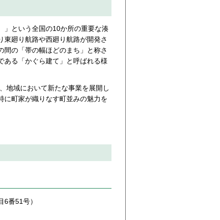
」という全国の10か所の重要な湊
り東廻り航路や西廻り航路が開発さ
の間の「帯の幅ほどのまち」と称さ
である「かぐら建て」と呼ばれる様
え、地域において新たな事業を展開し
特に町家が織りなす町並みの魅力を
。
6番51号）