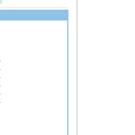
）
）
）
）
）
）