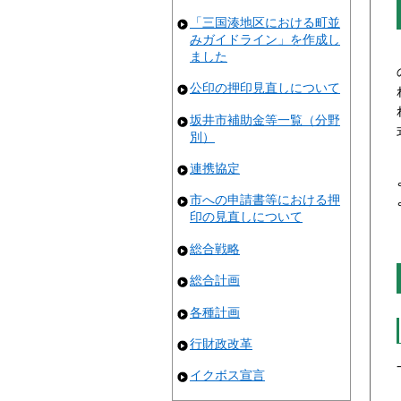
「三国湊地区における町並
みガイドライン」を作成し
ました
公印の押印見直しについて
坂井市補助金等一覧（分野
別）
連携協定
市への申請書等における押
印の見直しについて
総合戦略
総合計画
各種計画
行財政改革
イクボス宣言