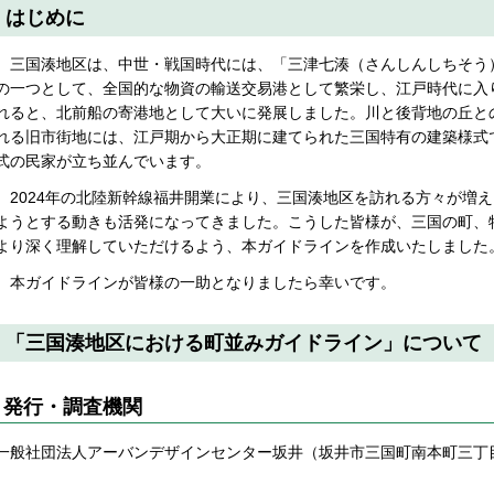
はじめに
三国湊地区は、中世・戦国時代には、「三津七湊（さんしんしちそう）
の一つとして、全国的な物資の輸送交易港として繁栄し、江戸時代に入
れると、北前船の寄港地として大いに発展しました。川と後背地の丘と
れる旧市街地には、江戸期から大正期に建てられた三国特有の建築様式
式の民家が立ち並んでいます。
2024年の北陸新幹線福井開業により、三国湊地区を訪れる方々が増
ようとする動きも活発になってきました。こうした皆様が、三国の町、
より深く理解していただけるよう、本ガイドラインを作成いたしました
本ガイドラインが皆様の一助となりましたら幸いです。
「三国湊地区における町並みガイドライン」について
発行・調査機関
一般社団法人アーバンデザインセンター坂井（坂井市三国町南本町三丁目