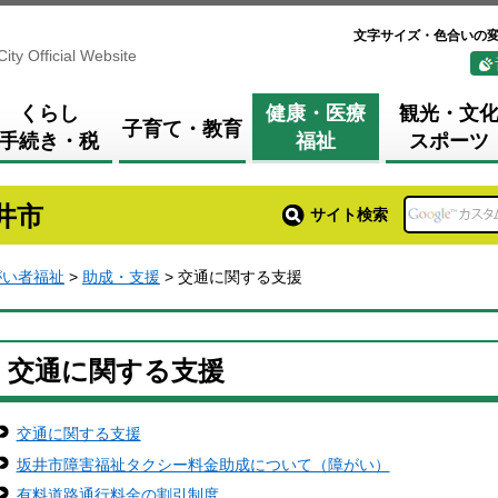
文字サイズ・色合いの
City Official Website
くらし
健康・医療
観光・文
子育て・教育
手続き・税
福祉
スポーツ
井市
サイト検索
がい者福祉
>
助成・支援
> 交通に関する支援
交通に関する支援
交通に関する支援
坂井市障害福祉タクシー料金助成について（障がい）
有料道路通行料金の割引制度