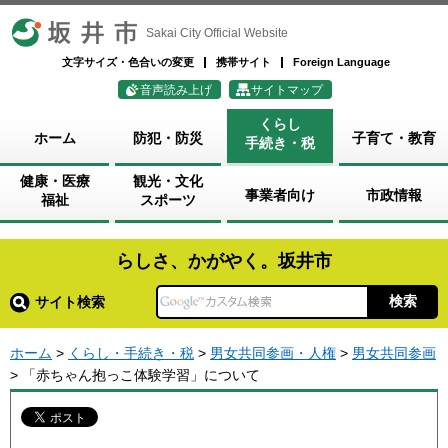
坂井市
Sakai City Official Website
文字サイズ・色合いの変更
携帯サイト
Foreign Language
音声読み上げ
サイトマップ
くらし
ホーム
防犯・防災
子育て・教育
手続き・税
健康・医療
観光・文化
事業者向け
市政情報
福祉
スポーツ
らしさ、かがやく。坂井市
サイト検索
ホーム
>
くらし・手続き・税
>
男女共同参画・人権
>
男女共同参画
> 「赤ちゃん抱っこ体験学習」について