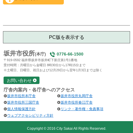
PC版を表示する
坂井市役所
(本庁)
0776-66-1500
〒919-0592 福井県坂井市坂井町下新庄第1号1番地
受付時間：月曜日から金曜日 8時30分から17時15分まで
※土曜日、日曜日、祝日および12月29日から翌年1月3日までは除く
お問い合わせ
庁舎内案内・各庁舎へのアクセス
坂井市役所本庁舎
坂井市役所丸岡庁舎
坂井市役所三国庁舎
坂井市役所春江庁舎
個人情報保護方針
リンク・著作権・免責事項
ウェブアクセシビリティ方針
Copyright © 2016 City Sakai All Rights Reserved.