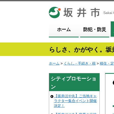
坂井市
Sakai 
ホーム
防犯・防災
らしさ、かがやく。坂
ホーム
>
くらし・手続き・税
>
移住・定
シティプロモーショ
ン
【坂井ほや丸】ご当地キャ
ラクター集合イベント開催
決定！