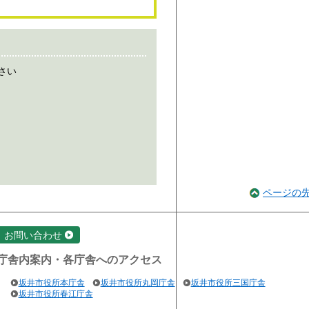
さい
ページの
お問い合わせ
庁舎内案内・各庁舎へのアクセス
坂井市役所本庁舎
坂井市役所丸岡庁舎
坂井市役所三国庁舎
坂井市役所春江庁舎