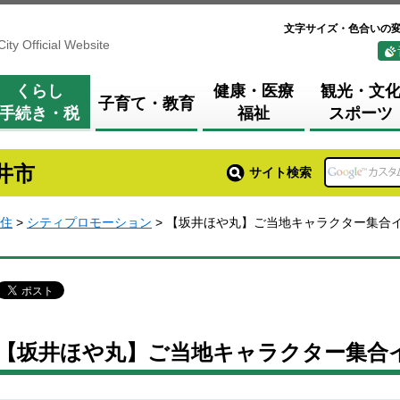
文字サイズ・色合いの
City Official Website
くらし
健康・医療
観光・文
子育て・教育
手続き・税
福祉
スポーツ
井市
サイト検索
住
>
シティプロモーション
> 【坂井ほや丸】ご当地キャラクター集合
【坂井ほや丸】ご当地キャラクター集合