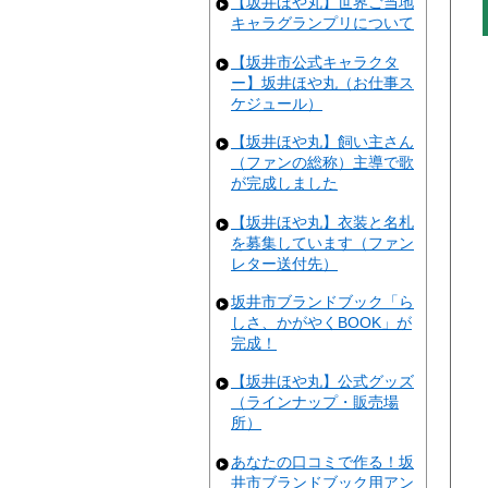
【坂井ほや丸】世界ご当地
キャラグランプリについて
【坂井市公式キャラクタ
ー】坂井ほや丸（お仕事ス
ケジュール）
【坂井ほや丸】飼い主さん
（ファンの総称）主導で歌
が完成しました
【坂井ほや丸】衣装と名札
を募集しています（ファン
レター送付先）
坂井市ブランドブック「ら
しさ、かがやくBOOK」が
完成！
【坂井ほや丸】公式グッズ
（ラインナップ・販売場
所）
あなたの口コミで作る！坂
井市ブランドブック用アン