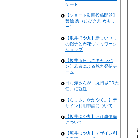
ケート
【ショート動画投稿開始】
響絵 想（ひびきえ めもり
ー）
【坂井ほや丸】新しいユリ
の帽子と布花づくりワーク
ショップ
【坂井市らしさキャラバ
ン】若者による魅力発信チ
ーム
田村淳さんが「丸岡城PR大
使」に就任！
【らしさ、かがやく。】デ
ザイン利用申請について
【坂井ほや丸】お仕事依頼
について
【坂井ほや丸】デザイン利