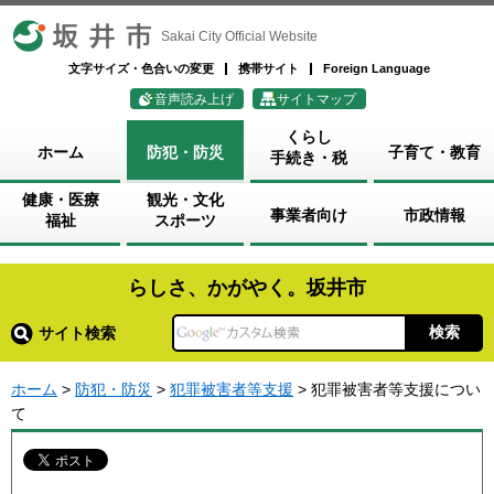
坂井市
Sakai City Official Website
文字サイズ・色合いの変更
携帯サイト
Foreign Language
音声読み上げ
サイトマップ
くらし
ホーム
防犯・防災
子育て・教育
手続き・税
健康・医療
観光・文化
事業者向け
市政情報
福祉
スポーツ
らしさ、かがやく。坂井市
サイト検索
ホーム
>
防犯・防災
>
犯罪被害者等支援
> 犯罪被害者等支援につい
て