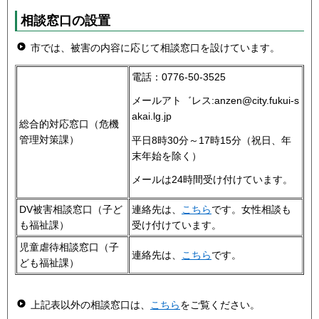
相談窓口の設置
市では、被害の内容に応じて相談窓口を設けています。
電話：0776-50-3525
メールアト゛レス:anzen@city.fukui-s
akai.lg.jp
総合的対応窓口（危機
管理対策課）
平日8時30分～17時15分（祝日、年
末年始を除く）
メールは24時間受け付けています。
DV被害相談窓口（子ど
連絡先は、
こちら
です。女性相談も
も福祉課）
受け付けています。
児童虐待相談窓口（子
連絡先は、
こちら
です。
ども福祉課）
上記表以外の相談窓口は、
こちら
をご覧ください。