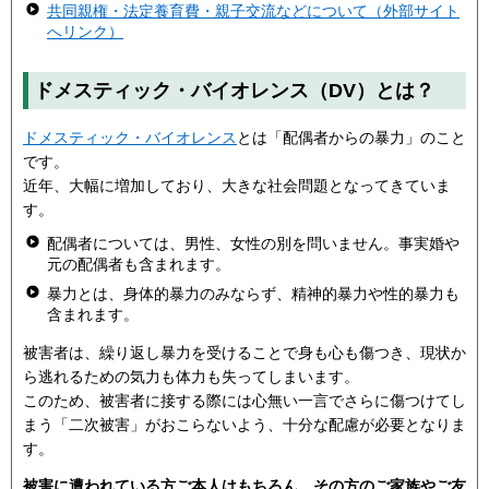
共同親権・法定養育費・親子交流などについて（外部サイト
へリンク）
ドメスティック・バイオレンス（DV）とは？
ドメスティック・バイオレンス
とは「配偶者からの暴力」のこと
です。
近年、大幅に増加しており、大きな社会問題となってきていま
す。
配偶者については、男性、女性の別を問いません。事実婚や
元の配偶者も含まれます。
暴力とは、身体的暴力のみならず、精神的暴力や性的暴力も
含まれます。
被害者は、繰り返し暴力を受けることで身も心も傷つき、現状か
ら逃れるための気力も体力も失ってしまいます。
このため、被害者に接する際には心無い一言でさらに傷つけてし
まう「二次被害」がおこらないよう、十分な配慮が必要となりま
す。
被害に遭われている方ご本人はもちろん、その方のご家族やご友