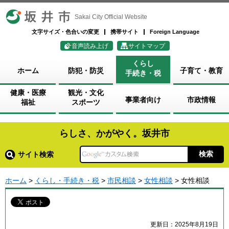
坂井市
Sakai City Official Website
文字サイズ・色合いの変更
携帯サイト
Foreign Language
音声読み上げ
サイトマップ
くらし
ホーム
防犯・防災
子育て・教育
手続き・税
健康・医療
観光・文化
事業者向け
市政情報
福祉
スポーツ
らしさ、かがやく。坂井市
サイト検索
ホーム
>
くらし・手続き・税
>
市民相談
>
女性相談
> 女性相談
更新日：2025年8月19日