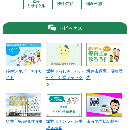
トピックス
移住定住ポータルサ
坂井市らしさ、かが
坂井市保育士募集案
イト
やく。公式キャラク
内
ター
坂井市職員採用情報
坂井市オンライン手
市有地売払い情報
続き検索