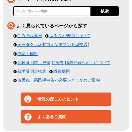
よく見られているページから探す
ごみの収集日
ふるさと納税について
イータク（坂井市
オンデマンド型交通
）
申請・届出
各種証明書（戸籍,住民票,印鑑登録など）について
就労証明書様式
職員採用
市民税・県民税申告が必要かどうかのご案内
情報の探し方のヒント
よくあるご質問