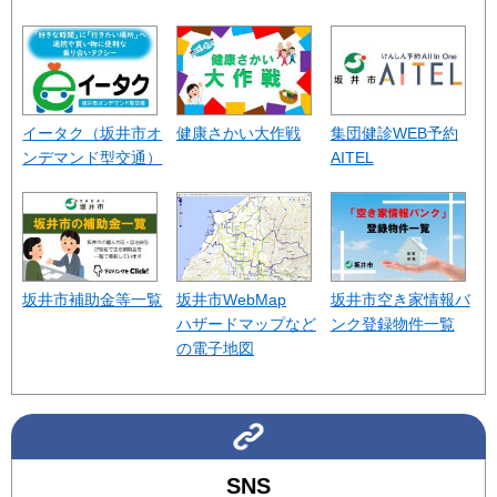
イータク（坂井市オ
健康さかい大作戦
集団健診WEB予約
ンデマンド型交通）
AITEL
坂井市補助金等一覧
坂井市WebMap
坂井市空き家情報バ
ハザードマップなど
ンク登録物件一覧
の電子地図
SNS