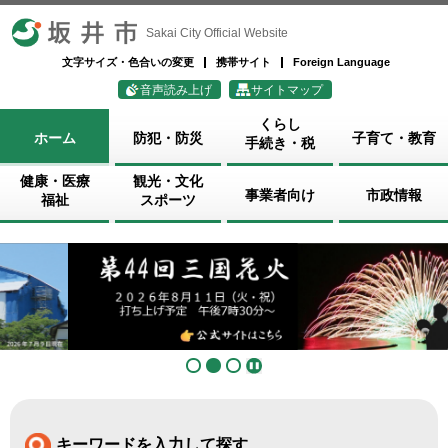
坂井市
Sakai City Official Website
文字サイズ・色合いの変更
携帯サイト
Foreign Language
音声読み上げ
サイトマップ
くらし
ホーム
防犯・防災
子育て・教育
手続き・税
健康・医療
観光・文化
事業者向け
市政情報
福祉
スポーツ
キーワードを入力して探す