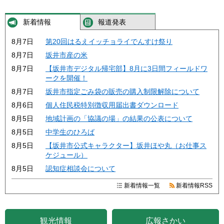
新着情報
報道発表
8月7日
第20回はるえイッチョライでんすけ祭り
8月7日
坂井市産の米
8月7日
【坂井市デジタル帰宅部】8月に3日間フィールドワ
ークを開催！
8月7日
坂井市指定ごみ袋の販売の購入制限解除について
8月6日
個人住民税特別徴収用届出書ダウンロード
8月5日
地域計画の「協議の場」の結果の公表について
8月5日
中学生のひろば
8月5日
【坂井市公式キャラクター】坂井ほや丸（お仕事ス
ケジュール）
8月5日
認知症相談会について
新着情報一覧
新着情報RSS
観光情報
広報さかい