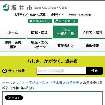
坂井市
Sakai City Official Website
文字サイズ・色合いの変更
携帯サイト
Foreign Language
音声読み上げ
サイトマップ
くらし
ホーム
防犯・防災
子育て・教育
手続き・税
健康・医療
観光・文化
事業者向け
市政情報
福祉
スポーツ
らしさ、かがやく。坂井市
サイト検索
ホーム
>
くらし・手続き・税
>
上下水道
>
水質検査
> 水質検査結果
報告（令和8年6月分）