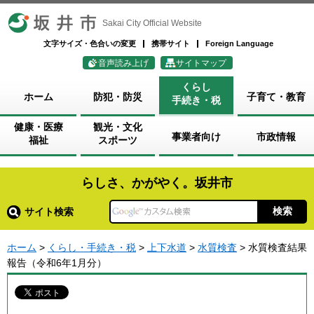
坂井市
Sakai City Official Website
文字サイズ・色合いの変更
携帯サイト
Foreign Language
音声読み上げ
サイトマップ
くらし
ホーム
防犯・防災
子育て・教育
手続き・税
健康・医療
観光・文化
事業者向け
市政情報
福祉
スポーツ
らしさ、かがやく。坂井市
サイト検索
ホーム
>
くらし・手続き・税
>
上下水道
>
水質検査
> 水質検査結果
報告（令和6年1月分）