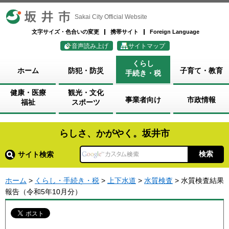
坂井市
Sakai City Official Website
文字サイズ・色合いの変更
携帯サイト
Foreign Language
音声読み上げ
サイトマップ
くらし
ホーム
防犯・防災
子育て・教育
手続き・税
健康・医療
観光・文化
事業者向け
市政情報
福祉
スポーツ
らしさ、かがやく。坂井市
サイト検索
ホーム
>
くらし・手続き・税
>
上下水道
>
水質検査
> 水質検査結果
報告（令和5年10月分）