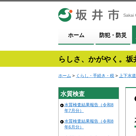
坂井市
Sakai 
ホーム
防犯・防災
らしさ、かがやく。坂
ホーム
>
くらし・手続き・税
>
上下水道
水質検査
水質検査結果報告（令和8
年7月分）
水質検査結果報告（令和8
年6月分）