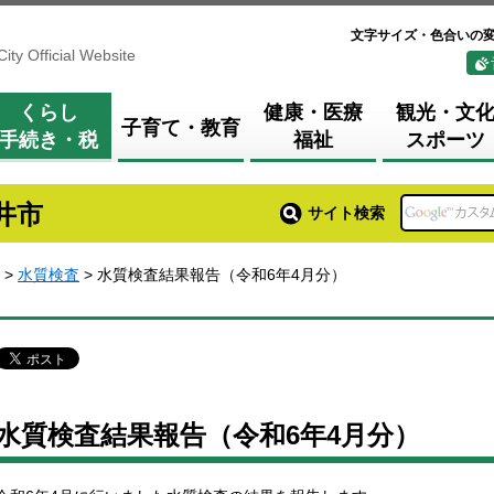
文字サイズ・色合いの
City Official Website
くらし
健康・医療
観光・文
子育て・教育
手続き・税
福祉
スポーツ
井市
サイト検索
>
水質検査
> 水質検査結果報告（令和6年4月分）
水質検査結果報告（令和6年4月分）