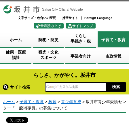
坂井市
Sakai City Official Website
文字サイズ・色合いの変更
携帯サイト
Foreign Language
音声読み上げ
サイトマップ
くらし
ホーム
防犯・防災
子育て・教育
手続き・税
健康・医療
観光・文化
事業者向け
市政情報
福祉
スポーツ
らしさ、かがやく。坂井市
サイト検索
ホーム
>
子育て・教育
>
教育
>
青少年育成
> 坂井市青少年愛護セン
ター「一般補導員」の募集について