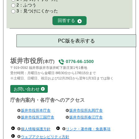
2：ふつう
3：見つけにくかった
PC版を表示する
坂井市役所
(本庁)
0776-66-1500
〒919-0592 福井県坂井市坂井町下新庄第1号1番地
受付時間：月曜日から金曜日 8時30分から17時15分まで
※土曜日、日曜日、祝日および12月29日から翌年1月3日までは除く
お問い合わせ
庁舎内案内・各庁舎へのアクセス
坂井市役所本庁舎
坂井市役所丸岡庁舎
坂井市役所三国庁舎
坂井市役所春江庁舎
個人情報保護方針
リンク・著作権・免責事項
ウェブアクセシビリティ方針