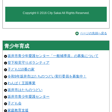
Copyright © 2016 City Sakai All Rights Reserved.
ページの先頭へ戻る
青少年育成
坂井市青少年愛護センター「一般補導員」の募集について
登下校見守りボランティア
子ども110番の家
令和9年坂井市はたちのつどい実行委員を募集中！
わんぱく王国事業
坂井市はたちのつどい
坂井市青少年愛護センター
子ども会
家庭教育支援