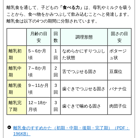
離乳食を通して、子どもの
「食べる力」
は、母乳やミルクを吸う
ことから、食べ物をかみつぶして飲み込むことへと発達します。
離乳食は以下の4つの期間に分類されています。
月齢の目
回
固さの目
調理形態
安
数
安
離乳初
5～6か月
1
なめらかにすりつぶし
ポタージ
期
頃
回
た状態
ュ状
離乳中
7～8か月
2
舌でつぶせる固さ
豆腐位
期
頃
回
離乳後
9～11か月
3
歯ぐきでつぶせる固さ
バナナ位
期
頃
回
離乳完
12～18か
3
歯ぐきで噛める固さ
肉団子位
了期
月頃
回
離乳食のすすめかた（初期・中期・後期・完了期）（PDF：
196KB）