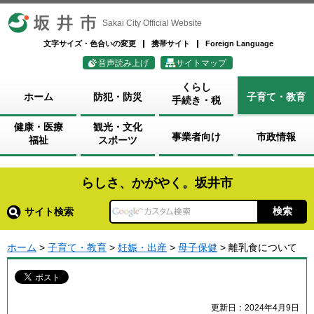
坂井市
Sakai City Official Website
文字サイズ・色合いの変更
携帯サイト
Foreign Language
音声読み上げ
サイトマップ
くらし
ホーム
防犯・防災
子育て・教育
手続き・税
健康・医療
観光・文化
事業者向け
市政情報
福祉
スポーツ
らしさ、かがやく。坂井市
サイト検索
ホーム
>
子育て・教育
>
妊娠・出産
>
母子保健
> 離乳食について
更新日：2024年4月9日