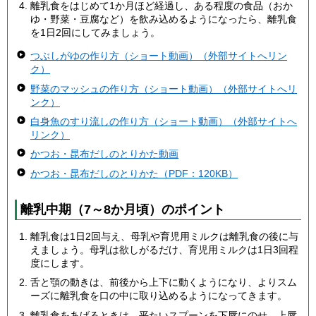
離乳食をはじめて1か月ほど経過し、ある程度の食品（おか
ゆ・野菜・豆腐など）を飲み込めるようになったら、離乳食
を1日2回にしてみましょう。
つぶしがゆの作り方（ショート動画）（外部サイトへリン
ク）
野菜のマッシュの作り方（ショート動画）（外部サイトへリ
ンク）
白身魚のすり流しの作り方（ショート動画）（外部サイトへ
リンク）
かつお・昆布だしのとりかた動画
かつお・昆布だしのとりかた（PDF：120KB）
離乳中期（7～8か月頃）のポイント
離乳食は1日2回与え、母乳や育児用ミルクは離乳食の後に与
えましょう。母乳は欲しがるだけ、育児用ミルクは1日3回程
度にします。
舌と顎の動きは、前後から上下に動くようになり、よりスム
ーズに離乳食を口の中に取り込めるようになってきます。
離乳食をあげるときは、平たいスプーンを下唇にのせ、上唇