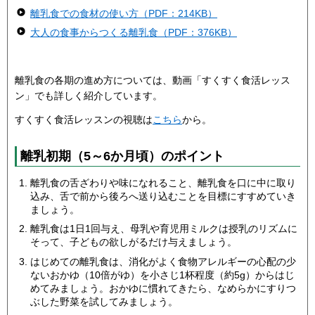
離乳食での食材の使い方（PDF：214KB）
大人の食事からつくる離乳食（PDF：376KB）
離乳食の各期の進め方については、動画「すくすく食活レッス
ン」でも詳しく紹介しています。
すくすく食活レッスンの視聴は
こちら
から。
離乳初期（5～6か月頃）のポイント
離乳食の舌ざわりや味になれること、離乳食を口に中に取り
込み、舌で前から後ろへ送り込むことを目標にすすめていき
ましょう。
離乳食は1日1回与え、母乳や育児用ミルクは授乳のリズムに
そって、子どもの欲しがるだけ与えましょう。
はじめての離乳食は、消化がよく食物アレルギーの心配の少
ないおかゆ（10倍がゆ）を小さじ1杯程度（約5g）からはじ
めてみましょう。おかゆに慣れてきたら、なめらかにすりつ
ぶした野菜を試してみましょう。