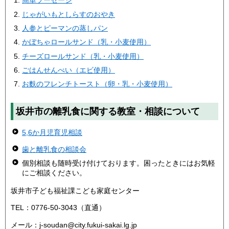
簡単ソーセージ
じゃがいもとしらすのおやき
人参とピーマンの蒸しパン
かぼちゃロールサンド（乳・小麦使用）
チーズロールサンド（乳・小麦使用）
ごはんせんべい（エビ使用）
お麩のフレンチトースト（卵・乳・小麦使用）
坂井市の離乳食に関する教室・相談について
5,6か月児育児相談
歯と離乳食の相談会
個別相談も随時受け付けております。困ったときにはお気軽
にご相談ください。
坂井市子ども福祉課こども家庭センター
TEL：0776-50-3043（直通）
メール：j-soudan@city.fukui-sakai.lg.jp