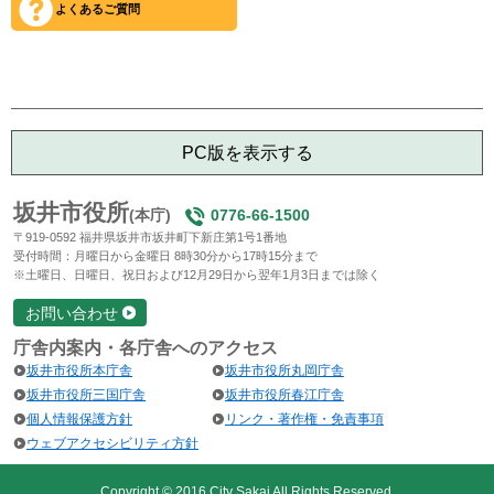
よくあるご質問
PC版を表示する
坂井市役所
(本庁)
0776-66-1500
〒919-0592 福井県坂井市坂井町下新庄第1号1番地
受付時間：月曜日から金曜日 8時30分から17時15分まで
※土曜日、日曜日、祝日および12月29日から翌年1月3日までは除く
お問い合わせ
庁舎内案内・各庁舎へのアクセス
坂井市役所本庁舎
坂井市役所丸岡庁舎
坂井市役所三国庁舎
坂井市役所春江庁舎
個人情報保護方針
リンク・著作権・免責事項
ウェブアクセシビリティ方針
Copyright © 2016 City Sakai All Rights Reserved.