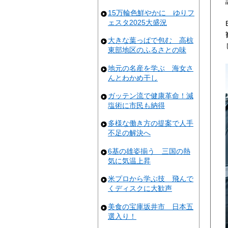
15万輪色鮮やかに ゆりフ
ェスタ2025大盛況
大きな葉っぱで包む 高椋
東部地区のふるさとの味
地元の名産を学ぶ 海女さ
んとわかめ干し
ガッテン流で健康革命！減
塩術に市民も納得
多様な働き方の提案で人手
不足の解決へ
6基の雄姿揃う 三国の熱
気に気温上昇
米プロから学ぶ技 飛んで
くディスクに大歓声
美食の宝庫坂井市 日本五
選入り！