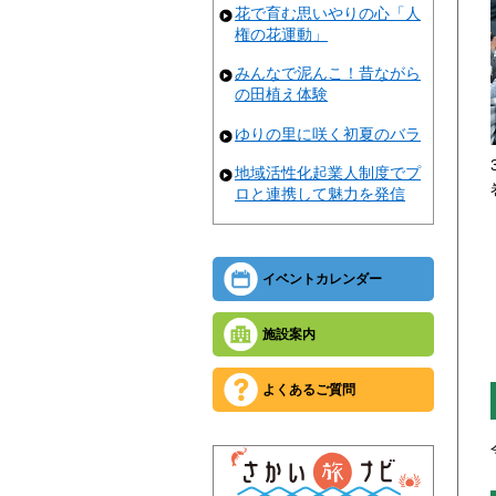
花で育む思いやりの心「人
権の花運動」
みんなで泥んこ！昔ながら
の田植え体験
ゆりの里に咲く初夏のバラ
地域活性化起業人制度でプ
ロと連携して魅力を発信
イベントカレンダー
施設案内
よくあるご質問