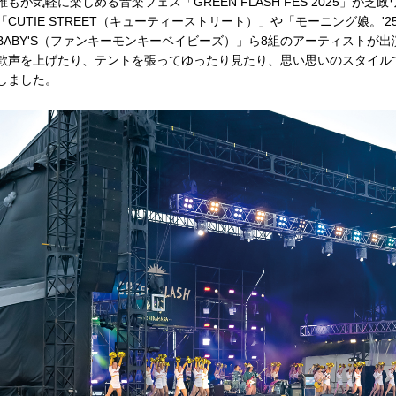
誰もが気軽に楽しめる音楽フェス「GREEN FLASH FES 2025」が
「CUTIE STREET（キューティーストリート）」や「モーニング娘。'25」
BΛBY'S（ファンキーモンキーベイビーズ）」ら8組のアーティストが
歓声を上げたり、テントを張ってゆったり見たり、思い思いのスタイル
しました。