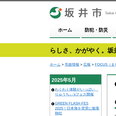
坂井市
Sakai 
ホーム
防犯・防災
らしさ、かがやく。坂
ホーム
>
市政情報
>
広報
>
FOCUS（
2025年5月
わくわく体験がいっぱい
りゅうちぃ’sフェス開催
GREEN FLASH FES
2025！日本海を背景に観客
熱狂