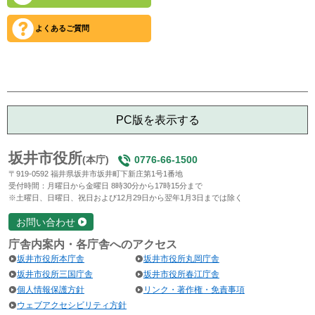
よくあるご質問
PC版を表示する
坂井市役所
(本庁)
0776-66-1500
〒919-0592 福井県坂井市坂井町下新庄第1号1番地
受付時間：月曜日から金曜日 8時30分から17時15分まで
※土曜日、日曜日、祝日および12月29日から翌年1月3日までは除く
お問い合わせ
庁舎内案内・各庁舎へのアクセス
坂井市役所本庁舎
坂井市役所丸岡庁舎
坂井市役所三国庁舎
坂井市役所春江庁舎
個人情報保護方針
リンク・著作権・免責事項
ウェブアクセシビリティ方針