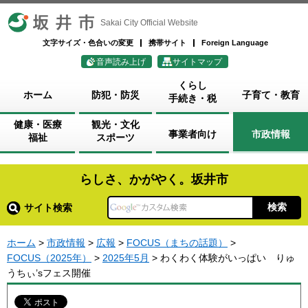
坂井市
Sakai City Official Website
文字サイズ・色合いの変更
携帯サイト
Foreign Language
音声読み上げ
サイトマップ
くらし
ホーム
防犯・防災
子育て・教育
手続き・税
健康・医療
観光・文化
事業者向け
市政情報
福祉
スポーツ
らしさ、かがやく。坂井市
サイト検索
ホーム
>
市政情報
>
広報
>
FOCUS（まちの話題）
>
FOCUS（2025年）
>
2025年5月
> わくわく体験がいっぱい りゅ
うちぃ’sフェス開催