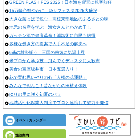
GREEN FLASH FES 2025！日本海を背景に観客熱狂
15万輪色鮮やかに ゆりフェスタ2025大盛況
大きな葉っぱで包む 高椋東部地区のふるさとの味
地元の名産を学ぶ 海女さんとわかめ干し
ガッテン流で健康革命！減塩術に市民も納得
多様な働き方の提案で人手不足の解決へ
6基の雄姿揃う 三国の熱気に気温上昇
米プロから学ぶ技 飛んでくディスクに大歓声
美食の宝庫坂井市 日本五選入り！
花で育む思いやりの心「人権の花運動」
みんなで泥んこ！昔ながらの田植え体験
ゆりの里に咲く初夏のバラ
地域活性化起業人制度でプロと連携して魅力を発信
イベントカレンダー
施設案内