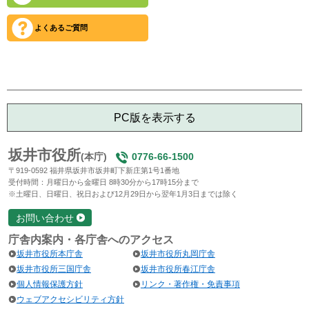
よくあるご質問
PC版を表示する
坂井市役所
(本庁)
0776-66-1500
〒919-0592 福井県坂井市坂井町下新庄第1号1番地
受付時間：月曜日から金曜日 8時30分から17時15分まで
※土曜日、日曜日、祝日および12月29日から翌年1月3日までは除く
お問い合わせ
庁舎内案内・各庁舎へのアクセス
坂井市役所本庁舎
坂井市役所丸岡庁舎
坂井市役所三国庁舎
坂井市役所春江庁舎
個人情報保護方針
リンク・著作権・免責事項
ウェブアクセシビリティ方針