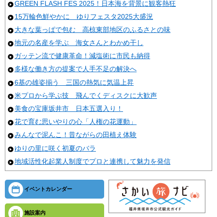
GREEN FLASH FES 2025！日本海を背景に観客熱狂
15万輪色鮮やかに ゆりフェスタ2025大盛況
大きな葉っぱで包む 高椋東部地区のふるさとの味
地元の名産を学ぶ 海女さんとわかめ干し
ガッテン流で健康革命！減塩術に市民も納得
多様な働き方の提案で人手不足の解決へ
6基の雄姿揃う 三国の熱気に気温上昇
米プロから学ぶ技 飛んでくディスクに大歓声
美食の宝庫坂井市 日本五選入り！
花で育む思いやりの心「人権の花運動」
みんなで泥んこ！昔ながらの田植え体験
ゆりの里に咲く初夏のバラ
地域活性化起業人制度でプロと連携して魅力を発信
イベントカレンダー
施設案内