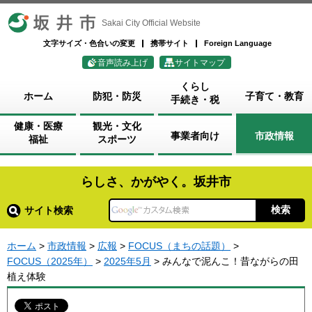
坂井市
Sakai City Official Website
文字サイズ・色合いの変更
携帯サイト
Foreign Language
音声読み上げ
サイトマップ
くらし
ホーム
防犯・防災
子育て・教育
手続き・税
健康・医療
観光・文化
事業者向け
市政情報
福祉
スポーツ
らしさ、かがやく。坂井市
サイト検索
ホーム
>
市政情報
>
広報
>
FOCUS（まちの話題）
>
FOCUS（2025年）
>
2025年5月
> みんなで泥んこ！昔ながらの田
植え体験