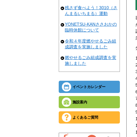
残さず食べよう！3010（さ
んまるいちまる）運動
YONETSU-KANささおかの
臨時休館について
令和４年度燃やせるごみ組
成調査を実施しました
燃やせるごみ組成調査を実
施しました
イベントカレンダー
施設案内
よくあるご質問