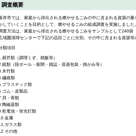
調査概要
坂井市では、家庭から排出される燃やせるごみの中に含まれる資源の量
かしていくことを目的として、燃やせるごみの組成調査を実施しました
調査方法は、家庭から排出される燃やせるごみをサンプルとして240袋
広域圏清掃センターで下記の品目ごとに分別。その中に含まれる資源等
分類項目
1.厨芥類（調理くず、残飯等）
2.紙類（段ボール・新聞・雑誌・容器包装・雑がみ等）
3.木竹類
4.繊維類
5.プラスチック類
6.ゴム・皮製品
7.貝・骨類
8.陶磁器類
9.乾電池・蛍光灯類
10.金属
11.ガラス類
12.その他