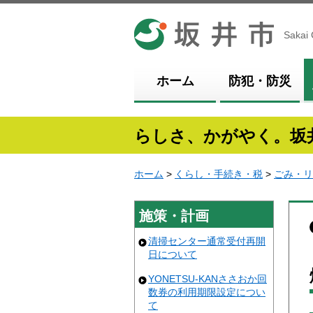
坂井市
Sakai 
ホーム
防犯・防災
らしさ、かがやく。坂
ホーム
>
くらし・手続き・税
>
ごみ・リ
施策・計画
清掃センター通常受付再開
日について
YONETSU-KANささおか回
数券の利用期限設定につい
て