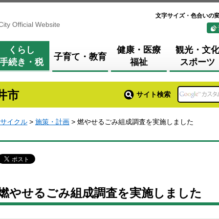
文字サイズ・色合いの
City Official Website
くらし
健康・医療
観光・文
子育て・教育
手続き・税
福祉
スポーツ
井市
サイト検索
サイクル
>
施策・計画
> 燃やせるごみ組成調査を実施しました
燃やせるごみ組成調査を実施しました