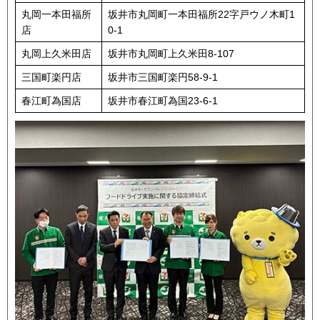
丸岡一本田福所
坂井市丸岡町一本田福所22字戸ウノ木町1
店
0-1
丸岡上久米田店
坂井市丸岡町上久米田8-107
三国町楽円店
坂井市三国町楽円58-9-1
春江町為国店
坂井市春江町為国23-6-1