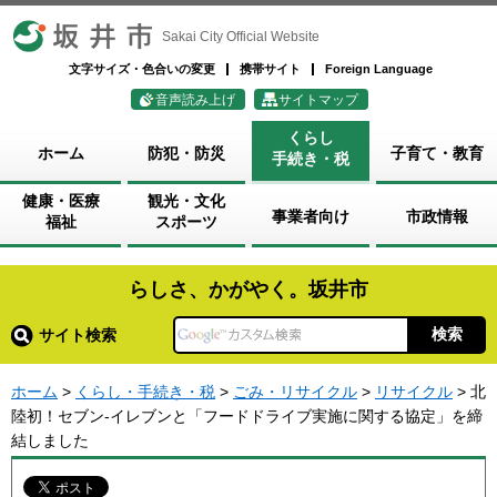
坂井市
Sakai City Official Website
文字サイズ・色合いの変更
携帯サイト
Foreign Language
音声読み上げ
サイトマップ
くらし
ホーム
防犯・防災
子育て・教育
手続き・税
健康・医療
観光・文化
事業者向け
市政情報
福祉
スポーツ
らしさ、かがやく。坂井市
サイト検索
ホーム
>
くらし・手続き・税
>
ごみ・リサイクル
>
リサイクル
> 北
陸初！セブン-イレブンと「フードドライブ実施に関する協定」を締
結しました