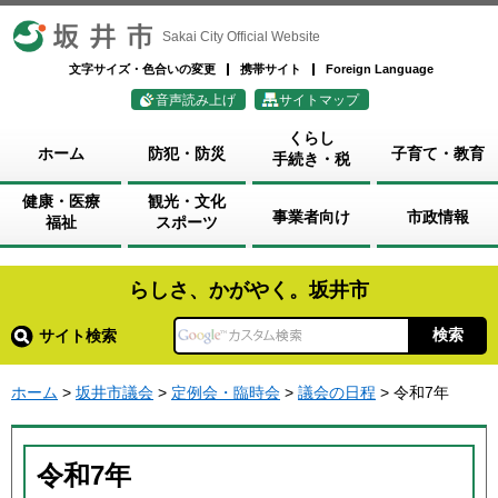
坂井市
Sakai City Official Website
文字サイズ・色合いの変更
携帯サイト
Foreign Language
音声読み上げ
サイトマップ
くらし
ホーム
防犯・防災
子育て・教育
手続き・税
健康・医療
観光・文化
事業者向け
市政情報
福祉
スポーツ
らしさ、かがやく。坂井市
サイト検索
ホーム
>
坂井市議会
>
定例会・臨時会
>
議会の日程
> 令和7年
令和7年