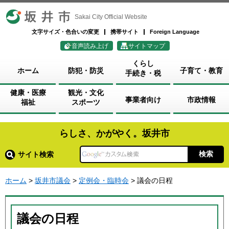
坂井市
Sakai City Official Website
文字サイズ・色合いの変更
携帯サイト
Foreign Language
音声読み上げ
サイトマップ
くらし
ホーム
防犯・防災
子育て・教育
手続き・税
健康・医療
観光・文化
事業者向け
市政情報
福祉
スポーツ
らしさ、かがやく。坂井市
サイト検索
ホーム
>
坂井市議会
>
定例会・臨時会
> 議会の日程
議会の日程