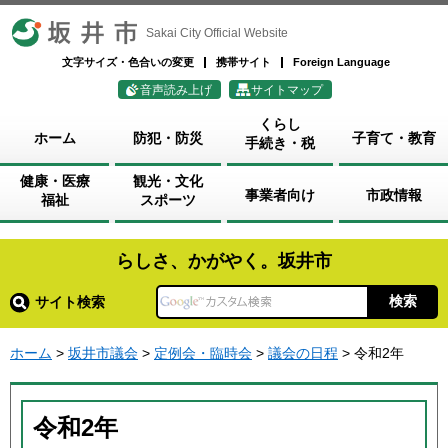
坂井市
Sakai City Official Website
文字サイズ・色合いの変更
携帯サイト
Foreign Language
音声読み上げ
サイトマップ
くらし
ホーム
防犯・防災
子育て・教育
手続き・税
健康・医療
観光・文化
事業者向け
市政情報
福祉
スポーツ
らしさ、かがやく。坂井市
サイト検索
ホーム
>
坂井市議会
>
定例会・臨時会
>
議会の日程
> 令和2年
令和2年