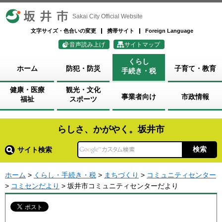
坂井市
Sakai City Official Website
文字サイズ・色合いの変更
携帯サイト
Foreign Language
音声読み上げ
サイトマップ
くらし
ホーム
防犯・防災
子育て・教育
手続き・税
健康・医療
観光・文化
事業者向け
市政情報
福祉
スポーツ
らしさ、かがやく。坂井市
サイト検索
ホーム
>
くらし・手続き・税
>
まちづくり
>
コミュニティセンター
>
コミセンだより
> 坂井市コミュニティセンターだより