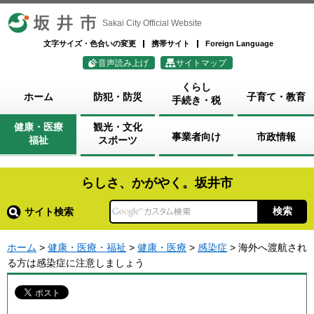
坂井市
Sakai City Official Website
文字サイズ・色合いの変更
携帯サイト
Foreign Language
音声読み上げ
サイトマップ
くらし
ホーム
防犯・防災
子育て・教育
手続き・税
健康・医療
観光・文化
事業者向け
市政情報
福祉
スポーツ
らしさ、かがやく。坂井市
サイト検索
ホーム
>
健康・医療・福祉
>
健康・医療
>
感染症
> 海外へ渡航され
る方は感染症に注意しましょう