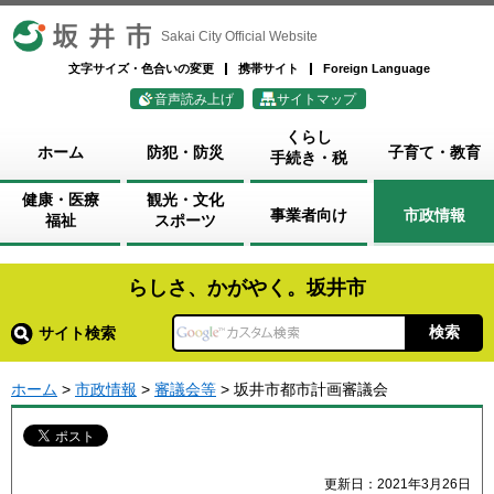
坂井市
Sakai City Official Website
文字サイズ・色合いの変更
携帯サイト
Foreign Language
音声読み上げ
サイトマップ
くらし
ホーム
防犯・防災
子育て・教育
手続き・税
健康・医療
観光・文化
事業者向け
市政情報
福祉
スポーツ
らしさ、かがやく。坂井市
サイト検索
ホーム
>
市政情報
>
審議会等
> 坂井市都市計画審議会
更新日：2021年3月26日