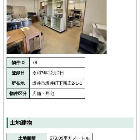
物件ID
79
登録日
令和7年12月2日
所在地
坂井市坂井町下新庄2-1-1
物件区分
店舗・居宅
土地建物
土地面積
579.09平方メートル