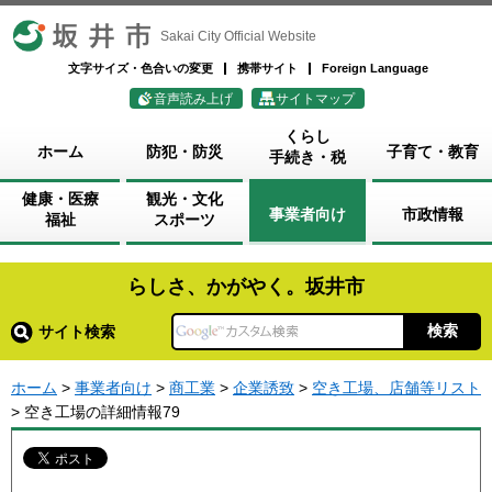
坂井市
Sakai City Official Website
文字サイズ・色合いの変更
携帯サイト
Foreign Language
音声読み上げ
サイトマップ
くらし
ホーム
防犯・防災
子育て・教育
手続き・税
健康・医療
観光・文化
事業者向け
市政情報
福祉
スポーツ
らしさ、かがやく。坂井市
サイト検索
ホーム
>
事業者向け
>
商工業
>
企業誘致
>
空き工場、店舗等リスト
> 空き工場の詳細情報79