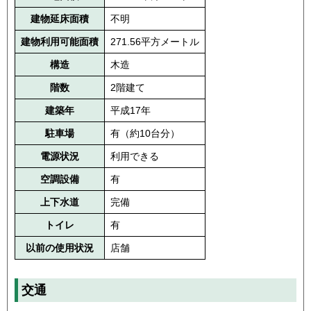
建物延床面積
不明
建物利用可能面積
271.56平方メートル
構造
木造
階数
2階建て
建築年
平成17年
駐車場
有（約10台分）
電源状況
利用できる
空調設備
有
上下水道
完備
トイレ
有
以前の使用状況
店舗
交通