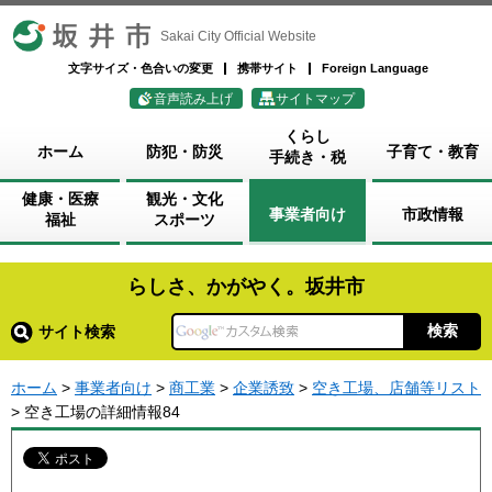
坂井市
Sakai City Official Website
文字サイズ・色合いの変更
携帯サイト
Foreign Language
音声読み上げ
サイトマップ
くらし
ホーム
防犯・防災
子育て・教育
手続き・税
健康・医療
観光・文化
事業者向け
市政情報
福祉
スポーツ
らしさ、かがやく。坂井市
サイト検索
ホーム
>
事業者向け
>
商工業
>
企業誘致
>
空き工場、店舗等リスト
> 空き工場の詳細情報84