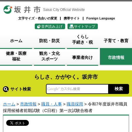
坂井市
Sakai City Official Website
文字サイズ・色合いの変更
携帯サイト
Foreign Language
音声読み上げ
サイトマップ
くらし
ホーム
防犯・防災
子育て・教育
手続き・税
健康・医療
観光・文化
事業者向け
市政情報
福祉
スポーツ
らしさ、かがやく。坂井市
サイト検索
ホーム
>
市政情報
>
職員・人事
>
職員採用
> 令和7年度坂井市職員
採用候補者前期試験（C日程）第一次試験合格者