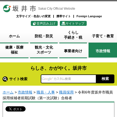
坂井市
Sakai City Official Website
文字サイズ・色合いの変更
携帯サイト
Foreign Language
音声読み上げ
サイトマップ
くらし
ホーム
防犯・防災
子育て・教育
手続き・税
健康・医療
観光・文化
事業者向け
市政情報
福祉
スポーツ
らしさ、かがやく。坂井市
サイト検索
ホーム
>
市政情報
>
職員・人事
>
職員採用
> 令和6年度坂井市職員
採用候補者前期試験（第一次試験）合格者