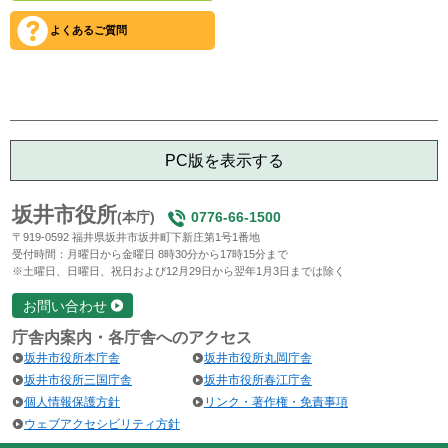
よくあるご質問
PC版を表示する
坂井市役所
(本庁)
0776-66-1500
〒919-0592 福井県坂井市坂井町下新庄第1号1番地
受付時間：月曜日から金曜日 8時30分から17時15分まで
※土曜日、日曜日、祝日および12月29日から翌年1月3日までは除く
お問い合わせ
庁舎内案内・各庁舎へのアクセス
坂井市役所本庁舎
坂井市役所丸岡庁舎
坂井市役所三国庁舎
坂井市役所春江庁舎
個人情報保護方針
リンク・著作権・免責事項
ウェブアクセシビリティ方針