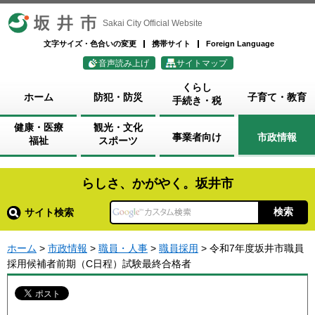
坂井市
Sakai City Official Website
文字サイズ・色合いの変更
携帯サイト
Foreign Language
音声読み上げ
サイトマップ
くらし
ホーム
防犯・防災
子育て・教育
手続き・税
健康・医療
観光・文化
事業者向け
市政情報
福祉
スポーツ
らしさ、かがやく。坂井市
サイト検索
ホーム
>
市政情報
>
職員・人事
>
職員採用
> 令和7年度坂井市職員
採用候補者前期（C日程）試験最終合格者