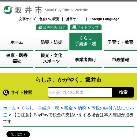
坂井市
Sakai City Official Website
文字サイズ・色合いの変更
携帯サイト
Foreign Language
音声読み上げ
サイトマップ
くらし
ホーム
防犯・防災
子育て・教育
手続き・税
健康・医療
観光・文化
事業者向け
市政情報
福祉
スポーツ
らしさ、かがやく。坂井市
サイト検索
ホーム
>
くらし・手続き・税
>
税金
>
納税
>
市税の納付方法につい
て
> 【ご注意】PayPayで税金の支払いをする場合は本人確認が必要
です