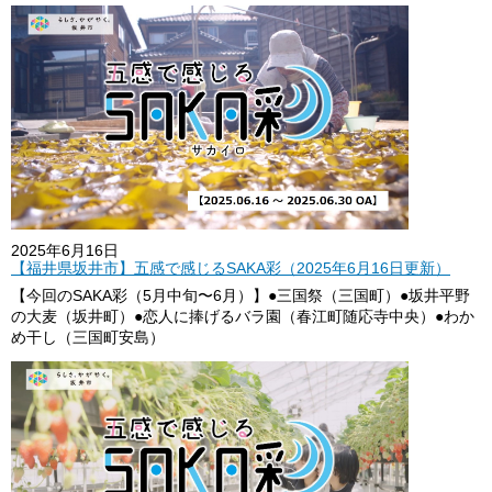
2025年6月16日
【福井県坂井市】五感で感じるSAKA彩（2025年6月16日更新）
【今回のSAKA彩（5月中旬〜6月）】●三国祭（三国町）●坂井平野
の大麦（坂井町）●恋人に捧げるバラ園（春江町随応寺中央）●わか
め干し（三国町安島）