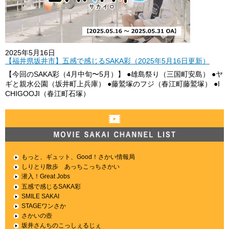
2025年5月16日
【福井県坂井市】五感で感じるSAKA彩（2025年5月16日更新）
【今回のSAKA彩（4月中旬〜5月）】 ●雄島祭り（三国町安島） ●ヤ
ギと親水公園（坂井町上兵庫） ●藤鷲塚のフジ（春江町藤鷲塚） ●I
CHIGOOJI（春江町石塚）
MOVIE SAKAI CHANNEL LIST
もっと、ギュット、Good！さかい情報局
しりとり散歩 あっちこっちさかい
潜入！Great Jobs
五感で感じるSAKA彩
SMILE SAKAI
STAGEワンさか
さかいの壺
坂井さんちのこっしぇるじぇ