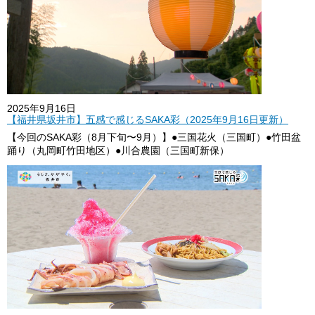
2025年9月16日
【福井県坂井市】五感で感じるSAKA彩（2025年9月16日更新）
【今回のSAKA彩（8月下旬〜9月）】●三国花火（三国町）●竹田盆
踊り（丸岡町竹田地区）●川合農園（三国町新保）