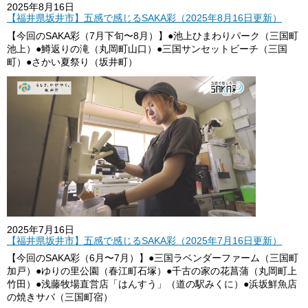
2025年8月16日
【福井県坂井市】五感で感じるSAKA彩（2025年8月16日更新）
【今回のSAKA彩（7月下旬〜8月）】●池上ひまわりパーク（三国町
池上）●鱒返りの滝（丸岡町山口）●三国サンセットビーチ（三国
町）●さかい夏祭り（坂井町）
2025年7月16日
【福井県坂井市】五感で感じるSAKA彩（2025年7月16日更新）
【今回のSAKA彩（6月〜7月）】●三国ラベンダーファーム（三国町
加戸）●ゆりの里公園（春江町石塚）●千古の家の花菖蒲（丸岡町上
竹田）●浅藤牧場直営店「はんすう」（道の駅みくに）●浜坂鮮魚店
の焼きサバ（三国町宿）