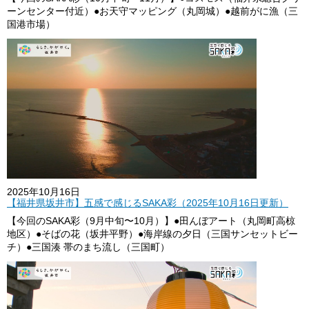
ーンセンター付近）●お天守マッピング（丸岡城）●越前がに漁（三
国港市場）
2025年10月16日
【福井県坂井市】五感で感じるSAKA彩（2025年10月16日更新）
【今回のSAKA彩（9月中旬〜10月）】●田んぼアート（丸岡町高椋
地区）●そばの花（坂井平野）●海岸線の夕日（三国サンセットビー
チ）●三国湊 帯のまち流し（三国町）