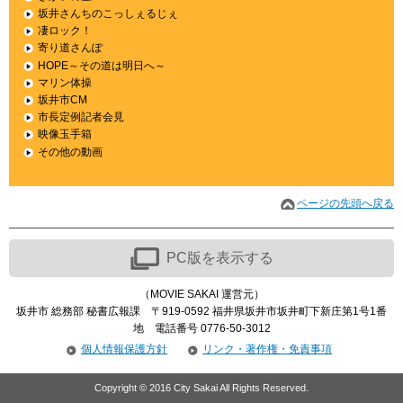
坂井さんちのこっしぇるじぇ
凄ロック！
寄り道さんぽ
HOPE～その道は明日へ～
マリン体操
坂井市CM
市長定例記者会見
映像玉手箱
その他の動画
ページの先頭へ戻る
PC版を表示する
（
MOVIE SAKAI
運営元）
坂井市 総務部 秘書広報課 〒919-0592 福井県坂井市坂井町下新庄第1号1番
地 電話番号 0776-50-3012
個人情報保護方針
リンク・著作権・免責事項
Copyright © 2016 City Sakai All Rights Reserved.