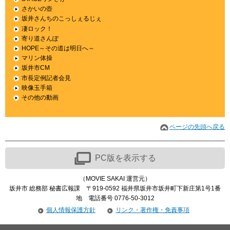
さかいの壺
坂井さんちのこっしぇるじぇ
凄ロック！
寄り道さんぽ
HOPE～その道は明日へ～
マリン体操
坂井市CM
市長定例記者会見
映像玉手箱
その他の動画
ページの先頭へ戻る
PC版を表示する
（
MOVIE SAKAI
運営元）
坂井市 総務部 秘書広報課 〒919-0592 福井県坂井市坂井町下新庄第1号1番
地 電話番号 0776-50-3012
個人情報保護方針
リンク・著作権・免責事項