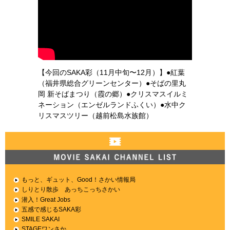
【今回のSAKA彩（11月中旬〜12月）】●紅葉
（福井県総合グリーンセンター）●そばの里丸
岡 新そばまつり（霞の郷）●クリスマスイルミ
ネーション（エンゼルランドふくい）●水中ク
リスマスツリー（越前松島水族館）
MOVIE SAKAI CHANNEL LIST
もっと、ギュット、Good！さかい情報局
しりとり散歩 あっちこっちさかい
潜入！Great Jobs
五感で感じるSAKA彩
SMILE SAKAI
STAGEワンさか