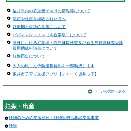
福井県内の多胎親子向けの情報等について
流産や死産を経験された方へ
妊娠期と産後の食事について
パパママレッスン（両親学級）について
県外における妊産婦・乳児健康診査及び新生児聴覚検査受診
費用助成申請書について
妊娠届出について
大人の風しん予防接種費用を一部助成します
坂井市子育て支援アプリ【すくすく坂井っ子】
ページの先頭へ戻る
妊娠・出産
妊婦のための支援給付・妊婦等包括相談支援事業
妊娠