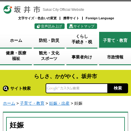
坂井市
Sakai City Official Website
文字サイズ・色合いの変更
携帯サイト
Foreign Language
音声読み上げ
サイトマップ
くらし
ホーム
防犯・防災
子育て・教育
手続き・税
健康・医療
観光・文化
事業者向け
市政情報
福祉
スポーツ
らしさ、かがやく。坂井市
サイト検索
ホーム
>
子育て・教育
>
妊娠・出産
> 妊娠
妊娠