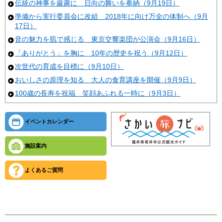
伝統の神事を厳粛に 日向の舞いを奉納（9月19日）
準備から実行委員会に改組 2018年に向け万全の体制へ（9月
17日）
音の魅力を肌で感じる 東京交響楽団が公演会（9月16日）
「ありがとう」を胸に 10年の歴史を祝う（9月12日）
次世代の育成を目標に（9月10日）
おいしさの原理を知る 大人の食育講座を開催（9月9日）
100歳の長寿を祝福 笑顔あふれる一時に（9月3日）
イベントカレンダー
施設案内
よくあるご質問