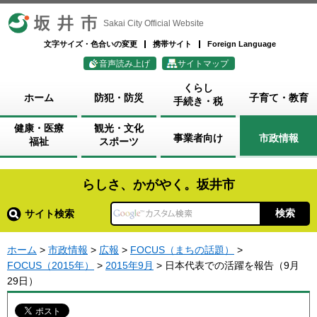
坂井市
Sakai City Official Website
文字サイズ・色合いの変更
携帯サイト
Foreign Language
音声読み上げ
サイトマップ
くらし
ホーム
防犯・防災
子育て・教育
手続き・税
健康・医療
観光・文化
事業者向け
市政情報
福祉
スポーツ
らしさ、かがやく。坂井市
サイト検索
ホーム
>
市政情報
>
広報
>
FOCUS（まちの話題）
>
FOCUS（2015年）
>
2015年9月
> 日本代表での活躍を報告（9月
29日）