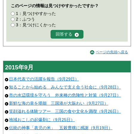
このページの情報は見つけやすかったですか？
1：見つけやすかった
2：ふつう
3：見つけにくかった
ページの先頭へ戻る
2015年9月
日本代表での活躍を報告（9月29日）
知ることから始める みんなで支え合う社会に（9月28日）
市の水辺環境を守ろう 外来種の危険性と対策（9月27日）
新鮮な海の幸を堪能 三国港が大賑わい（9月27日）
笑顔溢れる体験ツアー 三国の食や文化を満喫（9月26日）
地域おこしの起爆剤に（9月25日）
伝統の神事「表児の米」 五穀豊穣に感謝（9月19日）