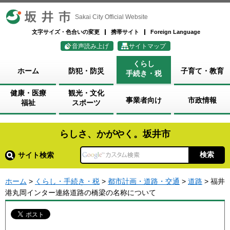
坂井市
Sakai City Official Website
文字サイズ・色合いの変更
携帯サイト
Foreign Language
音声読み上げ
サイトマップ
くらし
ホーム
防犯・防災
子育て・教育
手続き・税
健康・医療
観光・文化
事業者向け
市政情報
福祉
スポーツ
らしさ、かがやく。坂井市
サイト検索
ホーム
>
くらし・手続き・税
>
都市計画・道路・交通
>
道路
> 福井
港丸岡インター連絡道路の橋梁の名称について