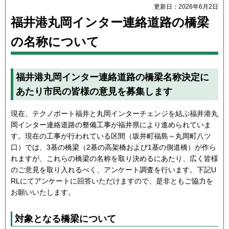
更新日：2026年6月2日
福井港丸岡インター連絡道路の橋梁
の名称について
福井港丸岡インター連絡道路の橋梁名称決定に
あたり市民の皆様の意見を募集します
現在、テクノポート福井と丸岡インターチェンジを結ぶ福井港丸
岡インター連絡道路の整備工事が福井県により進められていま
す。現在の工事が行われている区間（坂井町福島～丸岡町八ツ
口）では、3基の橋梁（2基の高架橋および1基の側道橋）が作ら
れますが、これらの橋梁の名称を取り決めるにあたり、広く皆様
のご意見を取り入れるべく、アンケート調査を行います。下記U
RLにてアンケートに回答いただけますので、是非ともご協力を
お願いいたします。
対象となる橋梁について