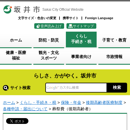
坂井市
Sakai City Official Website
文字サイズ・色合いの変更
携帯サイト
Foreign Language
音声読み上げ
サイトマップ
くらし
ホーム
防犯・防災
子育て・教育
手続き・税
健康・医療
観光・文化
事業者向け
市政情報
福祉
スポーツ
らしさ、かがやく。坂井市
サイト検索
ホーム
>
くらし・手続き・税
>
保険・年金
>
後期高齢者医療制度
>
各種申請・届出について
> 葬祭費（後期高齢者）