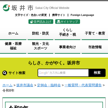
坂井市
Sakai City Official Website
文字サイズ・色合いの変更
携帯サイト
Foreign Language
音声読み上げ
サイトマップ
くらし
ホーム
防犯・防災
子育て・教育
手続き・税
健康・医療
観光・文化
事業者向け
市政情報
福祉
スポーツ
らしさ、かがやく。坂井市
サイト検索
ホーム
>
坂井市議会
>
定例会・臨時会
>
一般質問・代表質問通告
>
令和8年