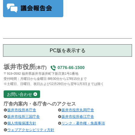
PC版を表示する
坂井市役所
(本庁)
0776-66-1500
〒919-0592 福井県坂井市坂井町下新庄第1号1番地
受付時間：月曜日から金曜日 8時30分から17時15分まで
※土曜日、日曜日、祝日および12月29日から翌年1月3日までは除く
お問い合わせ
庁舎内案内・各庁舎へのアクセス
坂井市役所本庁舎
坂井市役所丸岡庁舎
坂井市役所三国庁舎
坂井市役所春江庁舎
個人情報保護方針
リンク・著作権・免責事項
ウェブアクセシビリティ方針