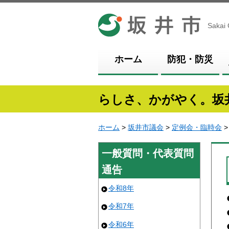
坂井市
Sakai 
ホーム
防犯・防災
らしさ、かがやく。坂
ホーム
>
坂井市議会
>
定例会・臨時会
一般質問・代表質問
通告
令和8年
令和7年
令和6年