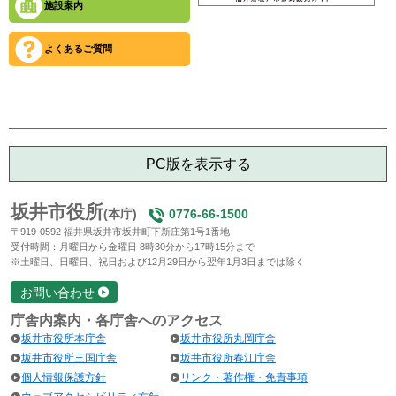
施設案内
よくあるご質問
PC版を表示する
坂井市役所
(本庁)
0776-66-1500
〒919-0592 福井県坂井市坂井町下新庄第1号1番地
受付時間：月曜日から金曜日 8時30分から17時15分まで
※土曜日、日曜日、祝日および12月29日から翌年1月3日までは除く
お問い合わせ
庁舎内案内・各庁舎へのアクセス
坂井市役所本庁舎
坂井市役所丸岡庁舎
坂井市役所三国庁舎
坂井市役所春江庁舎
個人情報保護方針
リンク・著作権・免責事項