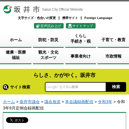
坂井市
Sakai City Official Website
文字サイズ・色合いの変更
携帯サイト
Foreign Language
音声読み上げ
サイトマップ
くらし
ホーム
防犯・防災
子育て・教育
手続き・税
健康・医療
観光・文化
事業者向け
市政情報
福祉
スポーツ
らしさ、かがやく。坂井市
サイト検索
ホーム
>
坂井市議会
>
議会放送
>
本会議録画配信
>
令和3年
> 令和
3年9月定例会録画配信