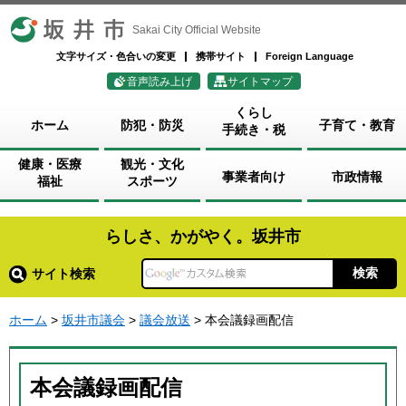
坂井市
Sakai City Official Website
文字サイズ・色合いの変更
携帯サイト
Foreign Language
音声読み上げ
サイトマップ
くらし
ホーム
防犯・防災
子育て・教育
手続き・税
健康・医療
観光・文化
事業者向け
市政情報
福祉
スポーツ
らしさ、かがやく。坂井市
サイト検索
ホーム
>
坂井市議会
>
議会放送
> 本会議録画配信
本会議録画配信