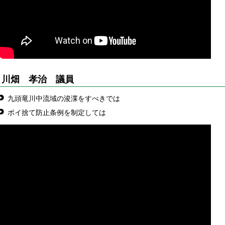
川畑 孝治
議員
九頭竜川中流域の浚渫をすべきでは
ポイ捨て防止条例を制定しては