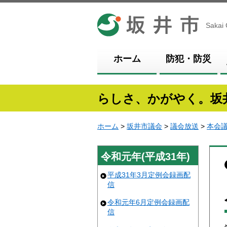
坂井市
Sakai 
ホーム
防犯・防災
らしさ、かがやく。坂
ホーム
>
坂井市議会
>
議会放送
>
本会
令和元年(平成31年)
平成31年3月定例会録画配
信
令和元年6月定例会録画配
信