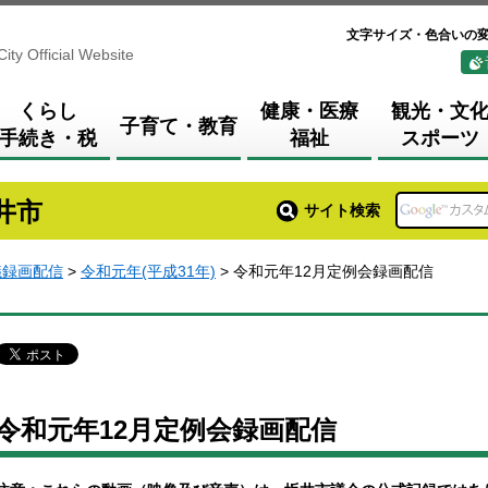
文字サイズ・色合いの
City Official Website
くらし
健康・医療
観光・文
子育て・教育
手続き・税
福祉
スポーツ
井市
サイト検索
議録画配信
>
令和元年(平成31年)
> 令和元年12月定例会録画配信
令和元年12月定例会録画配信