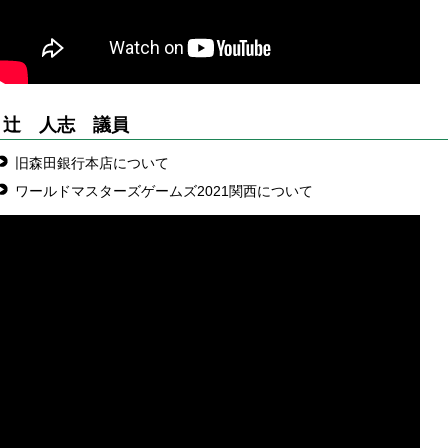
辻 人志
議員
旧森田銀行本店について
ワールドマスターズゲームズ2021関西について